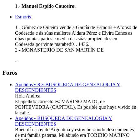
1.-
Manuel Espido Couceiro
.
Esmorís
1 - Gómez de Outeiro vende a García de Esmorís e Afonso de
Codeseda e ás súas mulleres Aldara Pérez e Elvira Eanes as
dúas quintas partes e media das súas propiedades en
Codeseda por vinte marabedís . 1436.
2 - MONASTERIO DE SAN MARTÍN DE
...
Foros
Apelidos • Re: BUSQUEDA DE GENEALOGIA Y
DESCENDIENTES
Hola Andrea
El apellido correcto es: MARIÑO MATO, de
PONTEVEDRA (CAPITAL). Es posible que haya vivido en
la calle...
Apelidos • BUSQUEDA DE GENEALOGIA Y
DESCENDIENTES
Buen día...soy de Argentina y estoy buscando descendientes
de mi familia paterna. Mi abuelo era TORIBIO MARINO