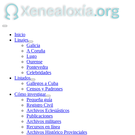
Inicio
Linajes
Galicia
A Coruña
Lugo
Ourense
Pontevedra
Celebridades
Listados
Gallegos a Cuba
Censos y Padrones
Cómo investigar
Pequeña guía
Registro Civil
Archivos Eclesiásticos
Publicaciones
Archivos militares
Recursos en línea
Archivos Histórico Provinciales