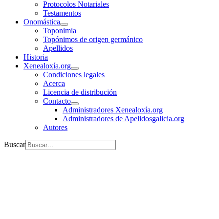
Protocolos Notariales
Testamentos
Onomástica
Toponimia
Topónimos de origen germánico
Apellidos
Historia
Xenealoxía.org
Condiciones legales
Acerca
Licencia de distribución
Contacto
Administradores Xenealoxía.org
Administradores de Apelidosgalicia.org
Autores
Buscar