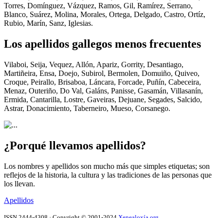
Torres, Domínguez, Vázquez, Ramos, Gil, Ramírez, Serrano,
Blanco, Suárez, Molina, Morales, Ortega, Delgado, Castro, Ortíz,
Rubio, Marín, Sanz, Iglesias.
Los apellidos gallegos menos frecuentes
Vilaboi, Seija, Vequez, Allón, Apariz, Gorrity, Desantiago,
Martiñeira, Ensa, Doejo, Subirol, Bermolen, Domuiño, Quiveo,
Croque, Peirallo, Brisaboa, Láncara, Forcade, Puñín, Cabeceira,
Menaz, Outeriño, Do Val, Galáns, Panisse, Gasamán, Villasanín,
Ermida, Cantarilla, Lostre, Gaveiras, Dejuane, Segades, Salcido,
Astrar, Donacimiento, Taberneiro, Mueso, Corsanego.
¿Porqué llevamos apellidos?
Los nombres y apellidos son mucho más que simples etiquetas; son
reflejos de la historia, la cultura y las tradiciones de las personas que
los llevan.
Apellidos
ISSN 2444-4308 · Copyright © 2001-2024
Xenealoxía.org