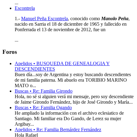
...
Escontrela
1.-
Manuel Peña Escontrela
, conocido como
Manolo Peña
,
nacido en Sarria el 18 de diciembre de 1965 y fallecido en
Ponferrada el 13 de noviembre de 2012, fue un
...
Foros
Apelidos • BUSQUEDA DE GENEALOGIA Y
DESCENDIENTES
Buen día...soy de Argentina y estoy buscando descendientes
de mi familia paterna. Mi abuelo era TORIBIO MARINO
MATO o...
Buscas • Re: Familia Girondo
Hola, no sé si alguien verá mi mensaje, pero soy descendiente
de Jaime Girondo Fernández, hijo de José Girondo y María...
Buscas • Re: Familia Ogando
He ampliado la información con el archivo eclesiatico de
Santiago. Mi familiar era Do Gando, de Lerez su mujer
Argibay...
Apelidos • Re: Familia Bernárdez Fernández
Hola Rafael