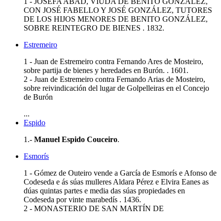
1 - JOSEFA ABAD, VIUDA DE BENITO GONZÁLEZ,
CON JOSÉ FABELLO Y JOSÉ GONZÁLEZ, TUTORES
DE LOS HIJOS MENORES DE BENITO GONZÁLEZ,
SOBRE REINTEGRO DE BIENES . 1832.
Estremeiro
1 - Juan de Estremeiro contra Fernando Ares de Mosteiro,
sobre partija de bienes y heredades en Burón. . 1601.
2 - Juan de Estremeiro contra Fernando Arias de Mosteiro,
sobre reivindicación del lugar de Golpelleiras en el Concejo
de Burón
...
Espido
1.-
Manuel Espido Couceiro
.
Esmorís
1 - Gómez de Outeiro vende a García de Esmorís e Afonso de
Codeseda e ás súas mulleres Aldara Pérez e Elvira Eanes as
dúas quintas partes e media das súas propiedades en
Codeseda por vinte marabedís . 1436.
2 - MONASTERIO DE SAN MARTÍN DE