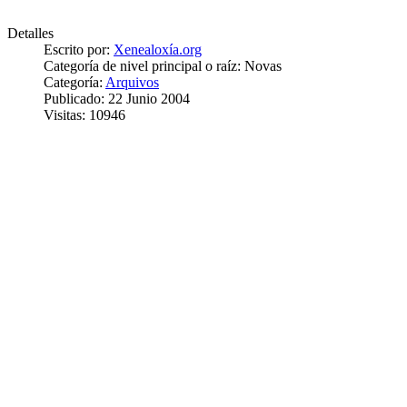
Detalles
Escrito por:
Xenealoxía.org
Categoría de nivel principal o raíz:
Novas
Categoría:
Arquivos
Publicado: 22 Junio 2004
Visitas: 10946