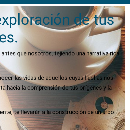
exploración de tus
es.
 antes que nosotros, tejiendo una narrativa rica
ocer las vidas de aquellos cuyas huellas nos
ta hacia la comprensión de tus orígenes y la
te, te llevarán a la construcción de un árbol