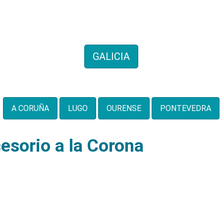
entos de genealogías de 
GALICIA
También por provincias:
A CORUÑA
LUGO
OURENSE
PONTEVEDRA
esorio a la Corona