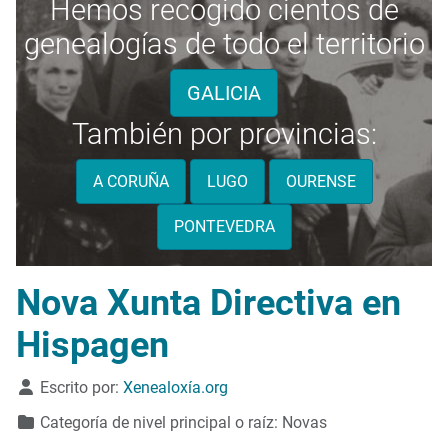
Hemos recogido cientos de
genealogías de todo el territorio
GALICIA
También por provincias:
A CORUÑA
LUGO
OURENSE
PONTEVEDRA
Nova Xunta Directiva en
Hispagen
Detalles
Escrito por:
Xenealoxía.org
Categoría de nivel principal o raíz:
Novas