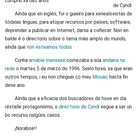
cumpriu xa dez anos.
Aínda que en inglés, foi o guieiro para xenealoxistas de
tódalas linguas, para atopar recursos por países, software,
deprender a publicar en Internet, darse a coñecer. Non en
balde é o directorio sobre o tema máis amplo do mundo,
aínda que
non esteamos todos
.
Cunha
amable mensaxe
comezaba a súa
andaina na
rede
o martes 5 de marzo do 1996. Seino hoxe, xa que eran
outros tempos, i eu non cheguei co meu
Mosaic
hasta fin
dese ano.
Aínda que a eficacia dos buscadores de hoxe en día
réstalle protagonismo, o
directorio de Cyndi
segue a ser un
bo recurso nalgúns casos.
¡Noraboa!!