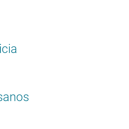
icia
esanos