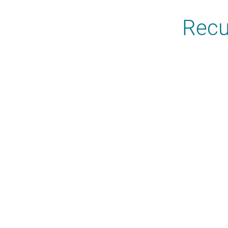
Recu
Hemos recogido ci