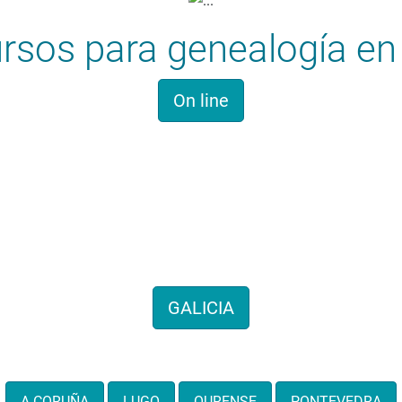
rsos para genealogía en 
On line
Historia familiar
entos de genealogías de 
GALICIA
También por provincias:
A CORUÑA
LUGO
OURENSE
PONTEVEDRA