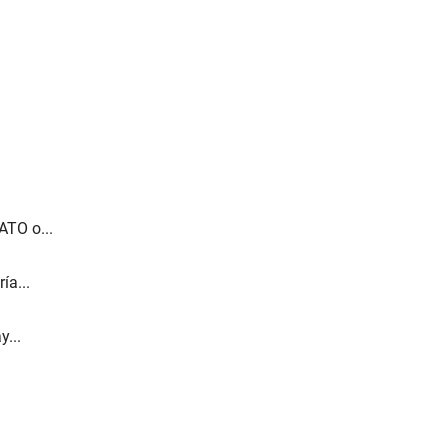
ATO o...
ía...
...