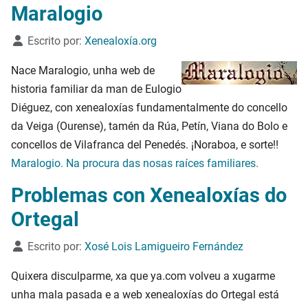
Maralogio
Detalles
Escrito por:
Xenealoxía.org
Nace Maralogio, unha web de
historia familiar da man de Eulogio
Diéguez, con xenealoxías fundamentalmente do concello
da Veiga (Ourense), tamén da Rúa, Petín, Viana do Bolo e
concellos de Vilafranca del Penedés. ¡Noraboa, e sorte!!
Maralogio. Na procura das nosas raíces familiares.
Problemas con Xenealoxías do
Ortegal
Detalles
Escrito por:
Xosé Lois Lamigueiro Fernández
Quixera disculparme, xa que ya.com volveu a xugarme
unha mala pasada e a web xenealoxías do Ortegal está