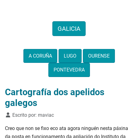
Hemos recogido cientos de
genealogías de todo el territorio
GALICIA
También por provincias:
A CORUÑA
LUGO
OURENSE
PONTEVEDRA
Cartografía dos apelidos
galegos
Detalles
Escrito por:
maviac
Creo que non se fixo eco ata agora ninguén nesta páxina
da posta en funcionamento da apliación do Instituto da