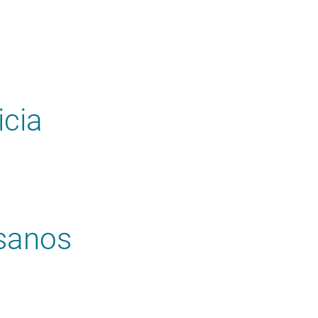
icia
esanos