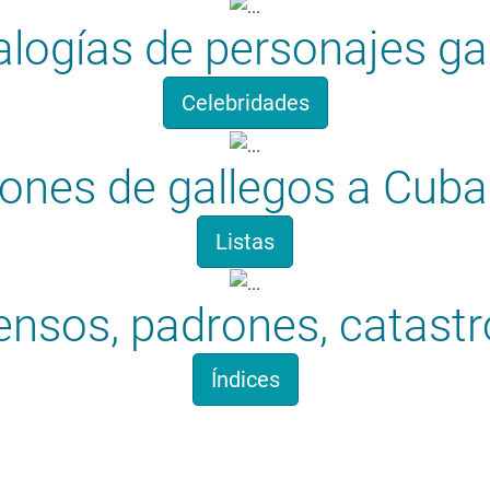
logías de personajes ga
Celebridades
iones de gallegos a Cuba
Listas
ensos, padrones, catastr
Índices
Apelidosgalicia.org