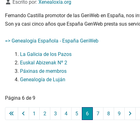
Detalles
Escrito por:
Xenealoxía.org
Fernando Castilla promotor de las GenWeb en España, nos in
Son ya casi cinco años que España GenWeb presta sus servici
=> Genealogía Española - España GenWeb
La Galicia de los Pazos
Euskal Abizenak Nº 2
Páxinas de membros
Genealogía de Luján
Página 6 de 9
1
2
3
4
5
6
7
8
9