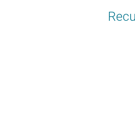
Recu
Hemos recogido ci