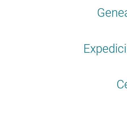
Genea
Expedic
C