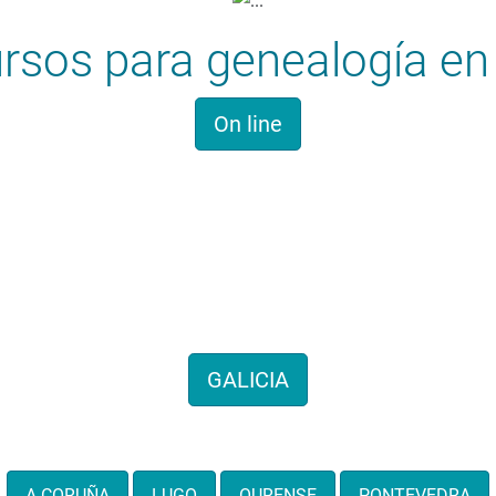
rsos para genealogía en 
On line
Historia familiar
entos de genealogías de 
GALICIA
También por provincias:
A CORUÑA
LUGO
OURENSE
PONTEVEDRA