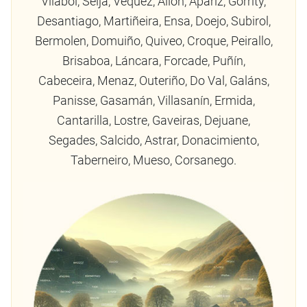
Vilaboi, Seija, Vequez, Allón, Apariz, Gorrity,
Desantiago, Martiñeira, Ensa, Doejo, Subirol,
Bermolen, Domuiño, Quiveo, Croque, Peirallo,
Brisaboa, Láncara, Forcade, Puñín,
Cabeceira, Menaz, Outeriño, Do Val, Galáns,
Panisse, Gasamán, Villasanín, Ermida,
Cantarilla, Lostre, Gaveiras, Dejuane,
Segades, Salcido, Astrar, Donacimiento,
Taberneiro, Mueso, Corsanego.