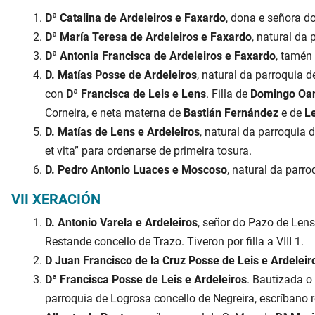
Dª Catalina de Ardeleiros e Faxardo
, dona e señora 
Dª María Teresa de Ardeleiros e Faxardo
, natural da
Dª Antonia Francisca de Ardeleiros e Faxardo
, tamén
D. Matías Posse de Ardeleiros
, natural da parroquia 
con
Dª Francisca de Leis e Lens
. Filla de
Domingo Oan
Corneira, e neta materna de
Bastián Fernández
e de
L
D. Matías de Lens e Ardeleiros
, natural da parroquia 
et vita” para ordenarse de primeira tosura.
D. Pedro Antonio Luaces e Moscoso
, natural da parr
VII XERACIÓN
D. Antonio Varela e Ardeleiros
, señor do Pazo de Len
Restande concello de Trazo. Tiveron por filla a VIII 1.
D Juan Francisco de la Cruz Posse de Leis e Ardeleir
Dª Francisca Posse de Leis e Ardeleiros
. Bautizada o
parroquia de Logrosa concello de Negreira, escríbano 