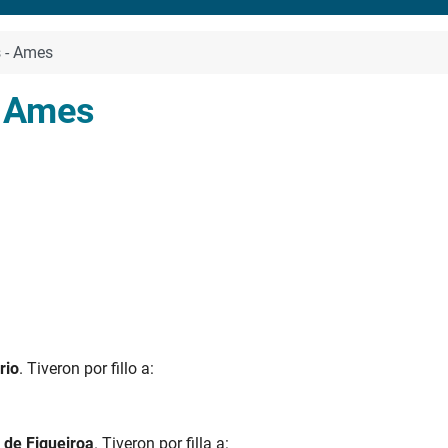
s - Ames
- Ames
rio
. Tiveron por fillo a:
 de Figueiroa
. Tiveron por filla a: