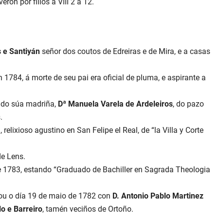
eron por fillos a VIII 2 a 12.
s e Santiyán
señor dos coutos de Edreiras e de Mira, e a casas
 1784, á morte de seu pai era oficial de pluma, e aspirante a
endo súa madriña,
Dª Manuela Varela de Ardeleiros
, do pazo
.
elixioso agustino en San Felipe el Real, de “la Villa y Corte
de Lens.
e 1783, estando “Graduado de Bachiller en Sagrada Theologia
sou o día 19 de maio de 1782 con
D. Antonio Pablo Martinez
lo e Barreiro
, tamén veciños de Ortoño.