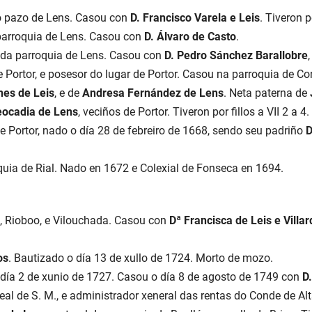
do pazo de Lens. Casou con
D. Francisco Varela e Leis
. Tiveron po
 parroquia de Lens. Casou con
D. Álvaro de Casto
.
 da parroquia de Lens. Casou con
D. Pedro Sánchez Barallobre
de Portor, e posesor do lugar de Portor. Casou na parroquia de C
es de Leis
, e de
Andresa Fernández de Lens
. Neta paterna de
eocadia de Lens
, veciños de Portor. Tiveron por fillos a VII 2 a 4.
de Portor, nado o día 28 de febreiro de 1668, sendo seu padriño
D
oquia de Rial. Nado en 1672 e Colexial de Fonseca en 1694.
s, Rioboo, e Vilouchada. Casou con
Dª Francisca de Leis e Villa
os
. Bautizado o día 13 de xullo de 1724. Morto de mozo.
 día 2 de xunio de 1727. Casou o día 8 de agosto de 1749 con
D
real de S. M., e administrador xeneral das rentas do Conde de A