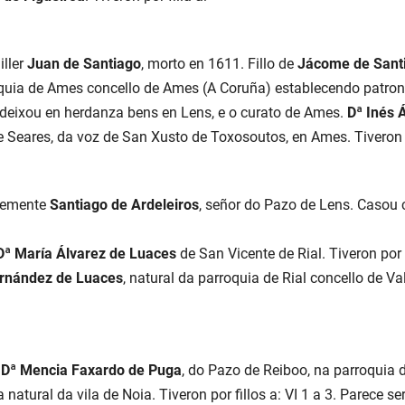
ller
Juan de Santiago
, morto en 1611. Fillo de
Jácome de Sant
quia de Ames concello de Ames (A Coruña) establecendo patron
e deixou en herdanza bens en Lens, e o curato de Ames.
Dª Inés 
de Seares, da voz de San Xusto de Toxosoutos, en Ames. Tiveron p
plemente
Santiago de Ardeleiros
, señor do Pazo de Lens. Casou
Dª María Álvarez de Luaces
de San Vicente de Rial. Tiveron por f
ernández de Luaces
, natural da parroquia de Rial concello de V
n
Dª Mencia Faxardo de Puga
, do Pazo de Reiboo, na parroquia d
ta natural da vila de Noia. Tiveron por fillos a: VI 1 a 3. Parece s