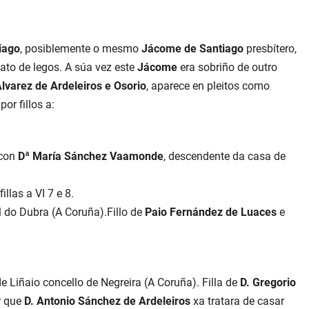
iago
, posiblemente o mesmo
Jácome de Santiago
presbítero,
ato de legos. A súa vez este
Jácome
era sobriño de outro
Álvarez de Ardeleiros e Osorio
, aparece en pleitos como
or fillos a:
 con
Dª María Sánchez Vaamonde
, descendente da casa de
illas a VI 7 e 8.
al do Dubra (A Coruña).Fillo de
Paio Fernández de Luaces
e
e Liñaio concello de Negreira (A Coruña). Filla de
D. Gregorio
er que
D. Antonio Sánchez de Ardeleiros
xa tratara de casar