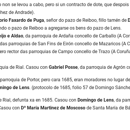
 non se levou a cabo, pero si un contracto de dote, que despois 
chez de Andrade).
orio Faxardo de Puga
, señor do pazo de Reiboo, fillo tamén de
D
ndo o pazo de Reiboo a agregarse os bens do pazo de Lens.
ijo e Aldao
, da parroquia de Ardaña concello de Carballo (A Co
or das parroquias de San Fins de Eirón concello de Mazaricos (A
ítero rector das parroquias de Campo concello de Trazo (A Coruñ
oquia de Rial. Casou con
Gabriel Posse
, da parroquia de Agrón co
parroquia de Portor, pero cara 1685, eran moradores no lugar de
mingo de Lens
. (protocolo de 1685, folio 57 de Domingo Sánch
de Rial, defunta xa en 1685. Casou con
Domingo de Lens
, da par
. Casou con
Dª María Martinez de Moscoso
de Santa María de Bár