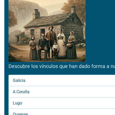
Descubre los vínculos que han dado forma a nue
Galicia
A Coruña
Lugo
Ourense