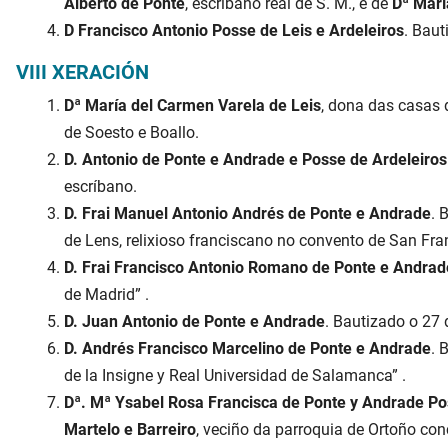
Alberto de Ponte
, escríbano real de S. M., e de
Dª Marí
D Francisco Antonio Posse de Leis e Ardeleiros
. Baut
VIII XERACIÓN
Dª María del Carmen Varela de Leis
, dona das casas 
de Soesto e Boallo.
D. Antonio de Ponte e Andrade e Posse de Ardeleiros
escríbano.
D. Frai Manuel Antonio Andrés de Ponte e Andrade
. 
de Lens, relixioso franciscano no convento de San Fra
D. Frai Francisco Antonio Romano de Ponte e Andrad
de Madrid” .
D. Juan Antonio de Ponte e Andrade
. Bautizado o 27
D. Andrés Francisco Marcelino de Ponte e Andrade
. 
de la Insigne y Real Universidad de Salamanca” .
Dª. Mª Ysabel Rosa Francisca de Ponte y Andrade Po
Martelo e Barreiro
, veciño da parroquia de Ortoño conc