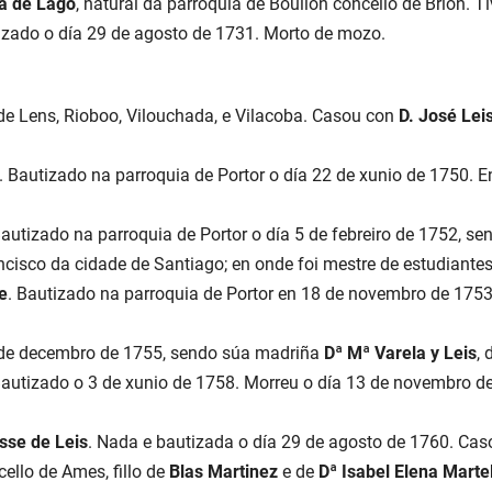
a de Lago
, natural da parroquia de Boullón concello de Brion. Tiv
izado o día 29 de agosto de 1731. Morto de mozo.
de Lens, Rioboo, Vilouchada, e Vilacoba. Casou con
D. José Lei
. Bautizado na parroquia de Portor o día 22 de xunio de 1750. En
Bautizado na parroquia de Portor o día 5 de febreiro de 1752, s
ncisco da cidade de Santiago; en onde foi mestre de estudiantes
e
. Bautizado na parroquia de Portor en 18 de novembro de 1753, r
 de decembro de 1755, sendo súa madriña
Dª Mª Varela y Leis
, 
Bautizado o 3 de xunio de 1758. Morreu o día 13 de novembro d
sse de Leis
. Nada e bautizada o día 29 de agosto de 1760. Ca
ello de Ames, fillo de
Blas Martinez
e de
Dª Isabel Elena Marte