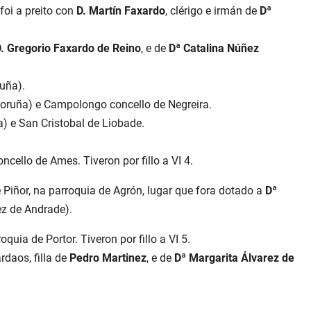
foi a preito con
D. Martín Faxardo
, clérigo e irmán de
Dª
. Gregorio Faxardo de Reino
, e de
Dª Catalina Núñez
ruña).
 Coruña) e Campolongo concello de Negreira.
a) e San Cristobal de Liobade.
ncello de Ames. Tiveron por fillo a VI 4.
 Piñor, na parroquia de Agrón, lugar que fora dotado a
Dª
ez de Andrade).
roquia de Portor. Tiveron por fillo a VI 5.
daos, filla de
Pedro Martinez
, e de
Dª Margarita Álvarez de