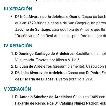
III XERACIÓN
Dª Inés Álvarez de Ardeleiros e Osorio
Casou co bachi
que en 1579 funda a capela de San Gregorio, na parro
Jácome de Santiago
, cura que fora de Ames, e que ll
Dueña viuda
, na Real Audiencia, polo foro do lugar 
IV XERACIÓN
D Domingo Santiago de Ardeleiros
. Bachiller, ou sim
Vilouchada. Tiveron por fillos a V 1 a 6.
D. Juan de Ardeleiros
(presumiblemente). Casou con
Dª. Inés Álvarez de Ardeleiros
Casou con
D. Pedro F
de
Dª María de Luaces
. Tiveron por fillo a VI 9.
V XERACIÓN
D. Antonio Sánchez de Ardeleiros
Casou en 1669 co
Faxardo de Reino
, e de
Dª Catalina Núñez Padrón
, es