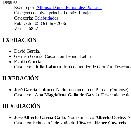
Detalles
Escrito por:
Alfonso Daniel Fernández Pousada
Categoría de nivel principal o raíz:
Linajes
Categoría:
Celebridades
Publicado: 05 Octubre 2006
Visitas: 6852
I XERACIÓN
David García.
Germán García. Casou con Leonor Laburu.
Eladio García
.
Casou con
Julia Laburu
. Irmá da muller de Germán. Descenden
II XERACIÓN
José García Laburu
. Nado no concello de Punxín (Ourense).
Casou con
Ana Magdalena Gallo de García
. Descendente de e
III XERACIÓN
José Alberto García Gallo
. Nome artístico
Alberto Cortez
. N
Casou en Bélxica o 2 de xuño de 1964 con
Renée Govaerts
.