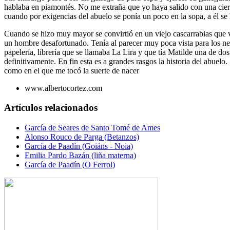
hablaba en piamontés. No me extraña que yo haya salido con una cierta
cuando por exigencias del abuelo se ponía un poco en la sopa, a él se 
Cuando se hizo muy mayor se convirtió en un viejo cascarrabias que v
un hombre desafortunado. Tenía al parecer muy poca vista para los neg
papelería, librería que se llamaba La Lira y que tía Matilde una de d
definitivamente. En fin esta es a grandes rasgos la historia del abuel
como en el que me tocó la suerte de nacer
www.albertocortez.com
Artículos relacionados
García de Seares de Santo Tomé de Ames
Alonso Rouco de Parga (Betanzos)
García de Paadín (Goiáns - Noia)
Emilia Pardo Bazán (liña materna)
García de Paadín (O Ferrol)