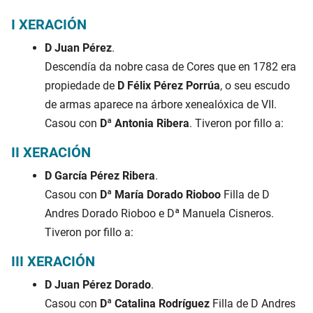
I XERACIÓN
D Juan Pérez
.
Descendía da nobre casa de Cores que en 1782 era
propiedade de
D Félix Pérez Porrúa
, o seu escudo
de armas aparece na árbore xenealóxica de VII.
Casou con
Dª Antonia Ribera
. Tiveron por fillo a:
II XERACIÓN
D García Pérez Ribera
.
Casou con
Dª María Dorado Rioboo
Filla de D
Andres Dorado Rioboo e Dª Manuela Cisneros.
Tiveron por fillo a:
III XERACIÓN
D Juan Pérez Dorado
.
Casou con
Dª Catalina Rodríguez
Filla de D Andres