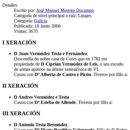
Detalles
Escrito por:
José Manuel Moreira Docampo
Categoría de nivel principal o raíz:
Linajes
Categoría:
Galicia
Publicado: 18 Junio 2006
Visitas: 3670
I XERACIÓN
D Juan Vermúdez Testa e Fernández
.
Descendía da nobre casa de Cores que en 1782 era
propiedade de
D Ciprián Vermúdez de Leis
, o seu escudo
de armas aparece na árbore xenealóxica de VI.
Casou con
Dª Alberta de Castro e Picón
. Tiveron por fillo a:
II XERACIÓN
D Andres Vermúdez e Testa
.
Casou con
Dª Esteba de Allende
. Tiveron por fillo a:
III XERACIÓN
D Antonio Testa Bermúdez
.
Casou con
Dª María Pardiñas Valenzuela
. Filla de D Pedro