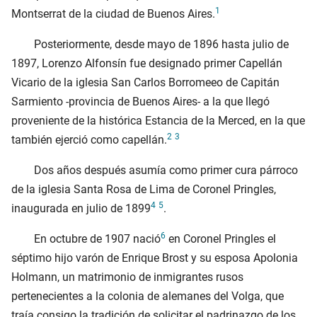
1
Montserrat de la ciudad de Buenos Aires.
Posteriormente, desde mayo de
1896
hasta julio de
1897
, Lorenzo Alfonsín fue designado primer Capellán
Vicario de la iglesia San Carlos Borromeeo de Capitán
Sarmiento -provincia de Buenos Aires- a la que llegó
proveniente de la histórica Estancia de la Merced, en la que
2
3
también ejerció como capellán.
Dos años después asumía como primer cura párroco
de la iglesia Santa Rosa de Lima de Coronel Pringles,
4
5
inaugurada en julio de
1899
.
6
En octubre de
1907
nació
en Coronel Pringles el
séptimo hijo varón de Enrique Brost y su esposa Apolonia
Holmann, un matrimonio de inmigrantes rusos
pertenecientes a la colonia de alemanes del Volga, que
traía consigo la tradición de solicitar el padrinazgo de los