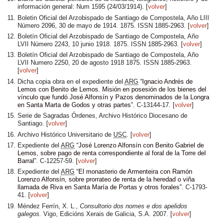
información general: Num 1595 (
24/03/1914
). [
volver
]
Boletin Oficial del Arzobispado de Santiago de Compostela, Año LIII
Número 2096,
30 de mayo de 1914
. 1875. ISSN 1885-2963. [
volver
]
Boletín Oficial del Arzobispado de Santiago de Compostela, Año
LVII Número 2243,
10 junio 1918
. 1875. ISSN 1885-2963. [
volver
]
Boletín Oficial del Arzobispado de Santiago de Compostela, Año
LVII Numero 2250,
20 de agosto 1918
1875. ISSN 1885-2963.
[
volver
]
Dicha copia obra en el expediente del
ARG
Ignacio Andrés de
Lemos con Benito de Lemos. Misión en posesión de los bienes del
vínculo que fundó José Alfonsín y Pazos denominados de la Longra
en Santa Marta de Godos y otras partes
. C-13144-17. [
volver
]
Serie de Sagradas Órdenes, Archivo Histórico Diocesano de
Santiago. [
volver
]
Archivo Histórico Universitario de
USC
. [
volver
]
Expediente del
ARG
José Lorenzo Alfonsín con Benito Gabriel de
Lemos, sobre pago de renta correspondiente al foral de la Torre del
Barral
. C-12257-59. [
volver
]
Expediente del
ARG
El monasterio de Armenteira con Ramón
Lorenzo Alfonsín, sobre prorrateo de renta de la heredad o viña
llamada de Riva en Santa María de Portas y otros forales
. C-1793-
41. [
volver
]
Méndez Ferrín, X. L.,
Consultorio dos nomes e dos apelidos
galegos.
Vigo, Edicións Xerais de Galicia, S.A.
2007
. [
volver
]