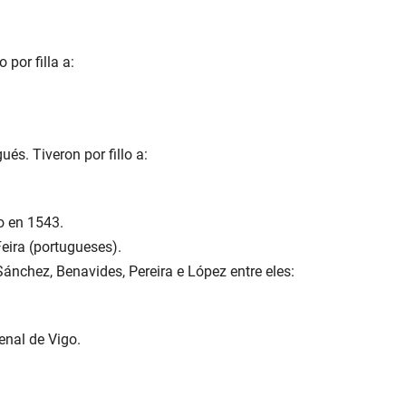
o por filla a:
ués. Tiveron por fillo a:
o en 1543.
Feira (portugueses).
Sánchez, Benavides, Pereira e López entre eles:
enal de Vigo.