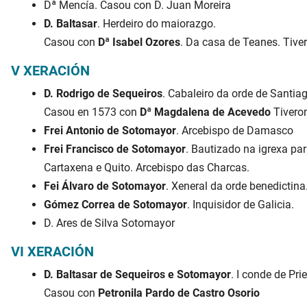
Dª Mencía. Casou con D. Juan Moreira
D. Baltasar
. Herdeiro do maiorazgo.
Casou con
Dª Isabel Ozores
. Da casa de Teanes. Tivero
V XERACIÓN
D. Rodrigo de Sequeiros
. Cabaleiro da orde de Santia
Casou en 1573 con
Dª Magdalena de Acevedo
Tiveron 
Frei Antonio de Sotomayor
. Arcebispo de Damasco
Frei Francisco de Sotomayor
. Bautizado na igrexa par
Cartaxena e Quito. Arcebispo das Charcas.
Fei Álvaro de Sotomayor
. Xeneral da orde benedictina
Gómez Correa de Sotomayor
. Inquisidor de Galicia.
D. Ares de Silva Sotomayor
VI XERACIÓN
D. Baltasar de Sequeiros e Sotomayor
. I conde de Pr
Casou con
Petronila Pardo de Castro Osorio