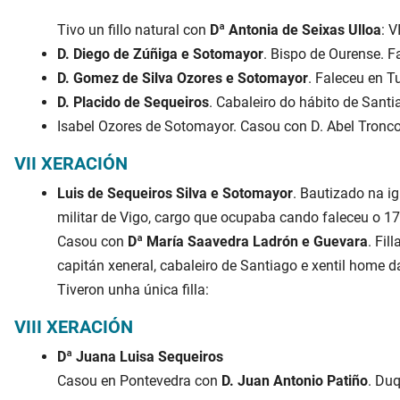
Tivo un fillo natural con
Dª Antonia de Seixas Ulloa
: VI
D. Diego de Zúñiga e Sotomayor
. Bispo de Ourense. F
D. Gomez de Silva Ozores e Sotomayor
. Faleceu en Tu
D. Placido de Sequeiros
. Cabaleiro do hábito de Santi
Isabel Ozores de Sotomayor. Casou con D. Abel Tronc
VII XERACIÓN
Luis de Sequeiros Silva e Sotomayor
. Bautizado na i
militar de Vigo, cargo que ocupaba cando faleceu o 1
Casou con
Dª María Saavedra Ladrón e Guevara
. Fil
capitán xeneral, cabaleiro de Santiago e xentil home 
Tiveron unha única filla:
VIII XERACIÓN
Dª Juana Luisa Sequeiros
Casou en Pontevedra con
D. Juan Antonio Patiño
. Du