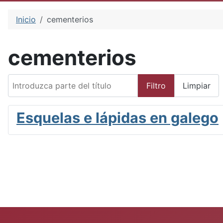
Inicio
cementerios
cementerios
Introduzca parte del título
Filtro
Limpiar
Esquelas e lápidas en galego