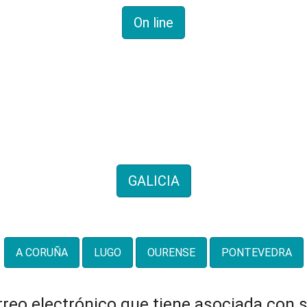
On line
Historia familiar
entos de genealogías de 
GALICIA
También por provincias:
A CORUÑA
LUGO
OURENSE
PONTEVEDRA
orreo electrónico que tiene asociada con 