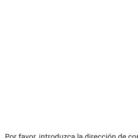
Hemos recogido ci
Por favor, introduzca la dirección de c