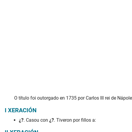
O título foi outorgado en 1735 por Carlos III rei de Ná
I XERACIÓN
¿?
. Casou con
¿?
. Tiveron por fillos a: