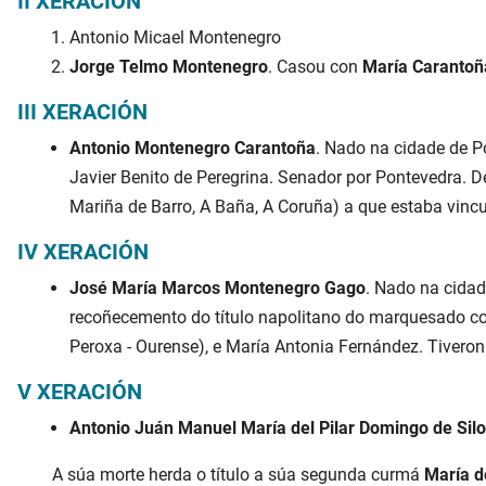
II XERACIÓN
Antonio Micael Montenegro
Jorge Telmo Montenegro
. Casou con
María Caranto
III XERACIÓN
Antonio Montenegro Carantoña
. Nado na cidade de P
Javier Benito de Peregrina. Senador por Pontevedra. 
Mariña de Barro, A Baña, A Coruña) a que estaba vin
IV XERACIÓN
José María Marcos Montenegro Gago
. Nado na cidad
recoñecemento do título napolitano do marquesado c
Peroxa - Ourense), e María Antonia Fernández. Tiveron p
V XERACIÓN
Antonio Juán Manuel María del Pilar Domingo de Si
A súa morte herda o título a súa segunda curmá
María d