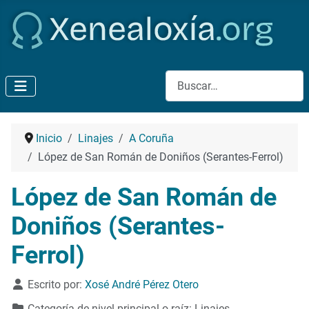
Buscar
Inicio
Linajes
A Coruña
López de San Román de Doniños (Serantes-Ferrol)
López de San Román de
Doniños (Serantes-
Ferrol)
Detalles
Escrito por:
Xosé André Pérez Otero
Categoría de nivel principal o raíz:
Linajes