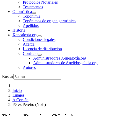
Protocolos Notariales
Testamentos
Onomástica
Toponimia
Topónimos de origen germánico
Apellidos
Historia
Xenealoxía.org
Condiciones legales
Acerca
Licencia de distribución
Contacto
Administradores Xenealoxía.org
Administradores de Apelidosgalicia.org
Autores
Buscar
Inicio
Linajes
A Coruña
Pérez Pereiro (Noia)