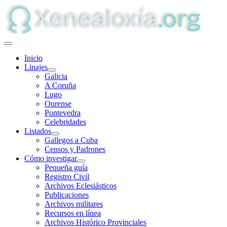
Inicio
Linajes
Galicia
A Coruña
Lugo
Ourense
Pontevedra
Celebridades
Listados
Gallegos a Cuba
Censos y Padrones
Cómo investigar
Pequeña guía
Registro Civil
Archivos Eclesiásticos
Publicaciones
Archivos militares
Recursos en línea
Archivos Histórico Provinciales