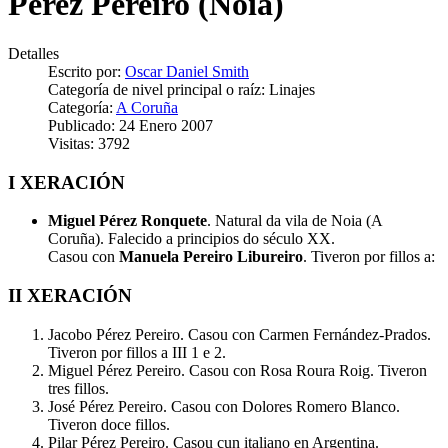
Pérez Pereiro (Noia)
Detalles
Escrito por:
Oscar Daniel Smith
Categoría de nivel principal o raíz:
Linajes
Categoría:
A Coruña
Publicado: 24 Enero 2007
Visitas: 3792
I XERACIÓN
Miguel Pérez Ronquete
. Natural da vila de Noia (A
Coruña). Falecido a principios do século XX.
Casou con
Manuela Pereiro Libureiro
. Tiveron por fillos a:
II XERACIÓN
Jacobo Pérez Pereiro. Casou con Carmen Fernández-Prados.
Tiveron por fillos a III 1 e 2.
Miguel Pérez Pereiro. Casou con Rosa Roura Roig. Tiveron
tres fillos.
José Pérez Pereiro. Casou con Dolores Romero Blanco.
Tiveron doce fillos.
Pilar Pérez Pereiro. Casou cun italiano en Argentina.