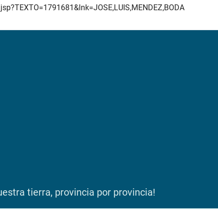
tado.jsp?TEXTO=1791681&lnk=JOSE,LUIS,MENDEZ,BODA
stra tierra, provincia por provincia!