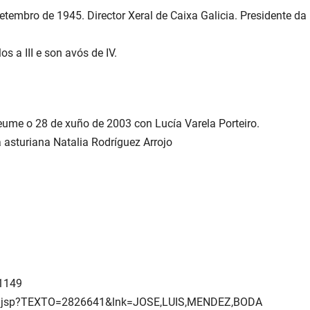
etembro de 1945. Director Xeral de Caixa Galicia. Presidente da
los a III e son avós de IV.
ume o 28 de xuño de 2003 con Lucía Varela Porteiro.
asturiana Natalia Rodríguez Arrojo
81149
tado.jsp?TEXTO=2826641&lnk=JOSE,LUIS,MENDEZ,BODA