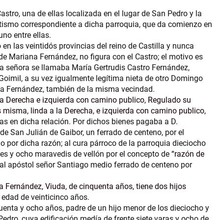
Castro, una de ellas localizada en el lugar de San Pedro y la
autismo correspondiente a dicha parroquia, que da comienzo en
no entre ellas.
n las veintidós provincias del reino de Castilla y nunca
de Mariana Fernández, no figura con el Castro; el motivo es
cha señora se llamaba María Gertrudis Castro Fernández,
Goimil, a su vez igualmente legítima nieta de otro Domingo
aría Fernández, también de la misma vecindad.
 a la Derecha e izquierda con camino publico, Regulado su
las misma, linda a la Derecha, e izquierda con camino publico,
as en dicha relación. Por dichos bienes pagaba a D.
e San Julián de Gaibor, un ferrado de centeno, por el
o por dicha razón; al cura párroco de la parroquia dieciocho
les y ocho maravedis de vellón por el concepto de
razón de
y al apóstol señor Santiago medio ferrado de centeno por
 Fernández, Viuda, de cinquenta años, tiene dos hijos
a edad de veinticinco años.
cuenta y ocho años, padre de un hijo menor de los dieciocho y
 Pedro, cuya edificación medía de frente siete varas y ocho de