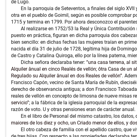
de Lugo.
En la parroquia de Seteventos, a finales del siglo XVII
otra en el pueblo de Goimil, según es posible comprobar p
1715 y termina en 1799. Por ahora desconozco el parentesco
Al realizarse en 1752/53 la Real y Única Contribución
puesto en práctica, figuran en dicha parroquia dos cabezas
bien sencillo: en dichas fechas las mujeres traían en prim
nacida el día 31 de julio de 1728, legítima hija de Domi
de Castro y Catalina Quiroga, ello por la línea paterna, 
Dicha señora declaraba tener:
una casa terrena, al si
Alquiler ânual en cinco Realés de vellón; ôtra Casa de un al
Regulado su Alquiler ânual en dos Reales de vellón
. Adem
Francisco Capón, vecino de Santa María de Rubín, dieciséis
derecho de observancia antigua; a don Francisco Taboada, v
reales de vellón en concepto de limosna de nueve misas re
servicio
; a la fábrica de la iglesia parroquial de la expr
razón de voto. U y otras pensiones eran de carácter anual.
En el libro de Personal del mismo catastro, los datos
maiores de los diez y ocho, un Criado menor de ellos, y dos
El otro cabeza de familia con el apellido castro, que 
de tres hijas. Con respecto a las propiedades declaraba ten