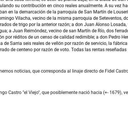
ulando su contribución en cinco reales anualmente. A su vez hacía
ban en la demarcación de la parroquia de San Martín de Louserio
mingo Vilacha, vecino de la misma parroquia de Seteventos, dos
rados de trigo por la anterior razón; a don Juan Alonso Losada,
gua; a Juan Reimóndez, vecino de san Martín de Río, dos ferrad
lón por réditos de un censo de calidad redimible; a don Pedro He
de Sarria seis reales de vellón por razón de servicio, la fábric
rrado de centeno por razón de voto. Todas las rentas reseñadas 
emos noticias, que corresponda al linaje directo de Fidel Castro
o Castro "el Viejo", que posiblemente nació hacia (+- 1679), vec