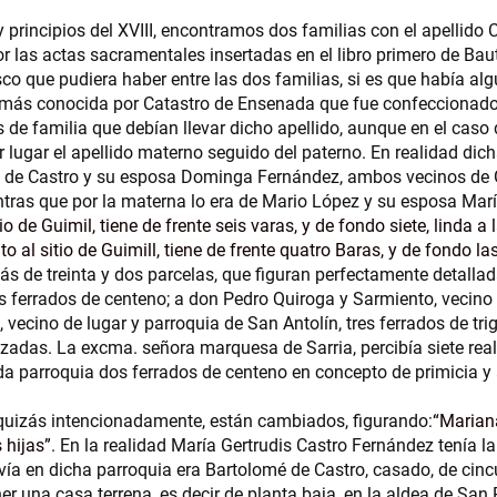
 y principios del XVIII, encontramos dos familias con el apellido 
or las actas sacramentales insertadas en el libro primero de B
 que pudiera haber entre las dos familias, si es que había algu
 más conocida por Catastro de Ensenada que fue confeccionado e
 de familia que debían llevar dicho apellido, aunque en el caso 
er lugar el apellido materno seguido del paterno. En realidad di
ngo de Castro y su esposa Dominga Fernández, ambos vecinos de 
mientras que por la materna lo era de Mario López y su esposa M
tio de Guimil, tiene de frente seis varas, y de fondo siete, linda
to al sitio de Guimill, tiene de frente quatro Baras, y de fondo 
ás de treinta y dos parcelas, que figuran perfectamente detallad
 ferrados de centeno; a don Pedro Quiroga y Sarmiento, vecino d
ecino de lugar y parroquia de San Antolín, tres ferrados de trig
zadas. La excma. señora marquesa de Sarria, percibía siete rea
esada parroquia dos ferrados de centeno en concepto de primicia 
, quizás intencionadamente, están cambiados, figurando:
Mariana
 hijas
. En la realidad María Gertrudis Castro Fernández tenía l
vivía en dicha parroquia era Bartolomé de Castro, casado, de cin
er una casa terrena, es decir de planta baja, en la aldea de San