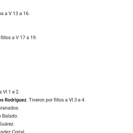
los a V 13 a 16.
 fillos a V 17 a 19.
a VI 1 e 2.
os Rodriguez
. Tiveron por fillos a VI 3 e 4.
Granados.
o Balado.
Suárez.
ndez Corral.