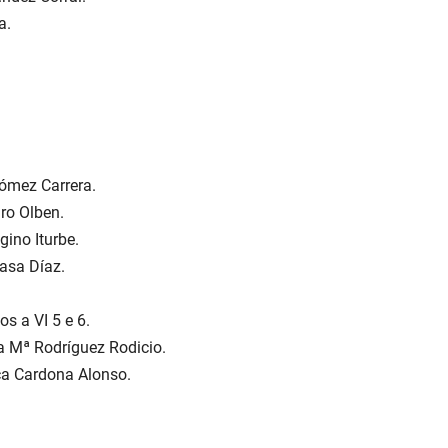
a.
ómez Carrera.
ro Olben.
ino Iturbe.
asa Díaz.
los a VI 5 e 6.
a Mª Rodríguez Rodicio.
ca Cardona Alonso.