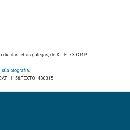
dia das letras galegas, de X.L.F. e X.C.R.P.
a
súa biografía
.
jsp?CAT=115&TEXTO=430315