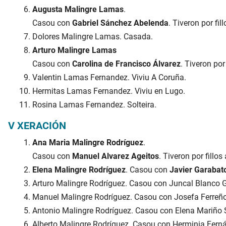
Augusta Malingre Lamas
.
Casou con
Gabriel Sánchez Abelenda
. Tiveron por fil
Dolores Malingre Lamas. Casada.
Arturo Malingre Lamas
Casou con
Carolina de Francisco Álvarez
. Tiveron por
Valentin Lamas Fernandez. Viviu A Coruña.
Hermitas Lamas Fernandez. Viviu en Lugo.
Rosina Lamas Fernandez. Solteira.
V XERACIÓN
Ana Maria Malingre Rodríguez
.
Casou con
Manuel Alvarez Ageitos
. Tiveron por fillos 
Elena Malingre Rodríguez
. Casou con
Javier Garabat
Arturo Malingre Rodríguez. Casou con Juncal Blanco 
Manuel Malingre Rodríguez. Casou con Josefa Ferreñ
Antonio Malingre Rodríguez. Casou con Elena Mariño 
Alberto Malingre Rodríguez. Casou con Herminia Ferná