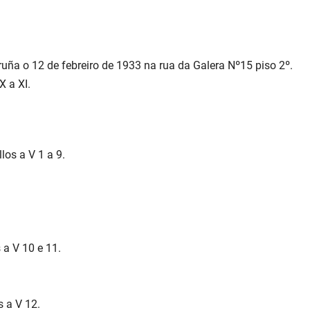
ruña o 12 de febreiro de 1933 na rua da Galera Nº15 piso 2º.
IX a XI.
llos a V 1 a 9.
s a V 10 e 11.
os a V 12.