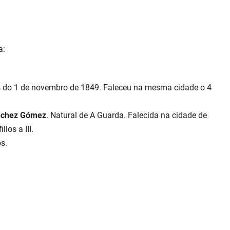
a:
as do 1 de novembro de 1849. Faleceu na mesma cidade o 4
nchez Gómez
. Natural de A Guarda. Falecida na cidade de
os a III.
os.