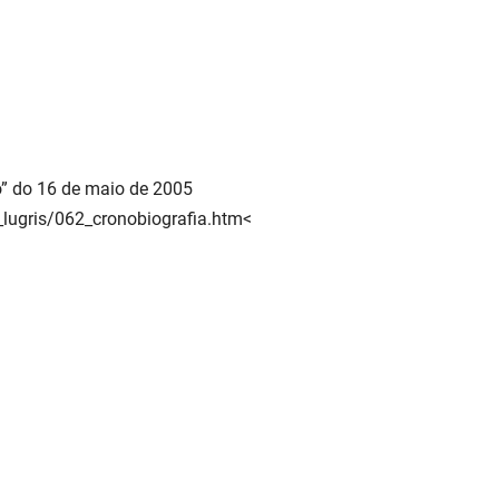
o” do 16 de maio de 2005
_lugris/062_cronobiografia.htm<