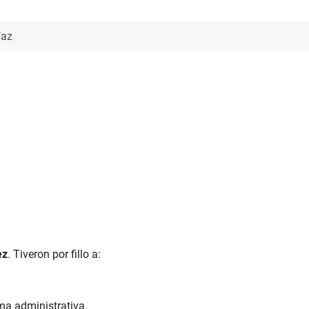
íaz
ez
. Tiveron por fillo a:
ma administrativa.