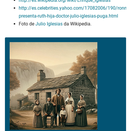
http://es.wikipedia.org/wiki/Enrique_Iglesias
http://es.celebrities.yahoo.com/17082006/190/ronna-
presenta-ruth-hija-doctor-julio-iglesias-puga.html
Foto de
Julio Iglesias
da Wikipedia.