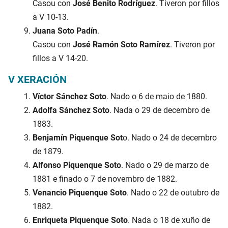
Casou con
José Benito Rodríguez
. Tiveron por fillos
a V 10-13.
Juana Soto Padín
.
Casou con
José Ramón Soto Ramírez
. Tiveron por
fillos a V 14-20.
V XERACIÓN
Víctor Sánchez Soto
. Nado o 6 de maio de 1880.
Adolfa Sánchez Soto
. Nada o 29 de decembro de
1883.
Benjamín Piquenque Sot
o. Nado o 24 de decembro
de 1879.
Alfonso Piquenque Soto
. Nado o 29 de marzo de
1881 e finado o 7 de novembro de 1882.
Venancio Piquenque Soto
. Nado o 22 de outubro de
1882.
Enriqueta Piquenque Soto
. Nada o 18 de xuño de