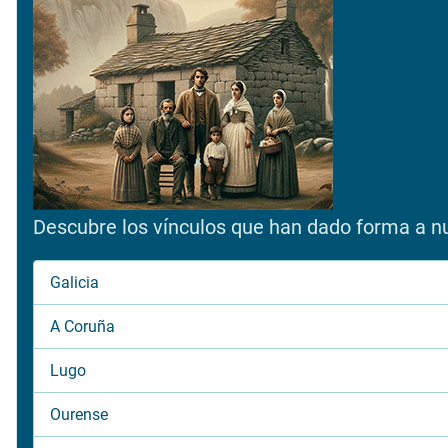
Descubre los vínculos que han dado forma a nue
Galicia
A Coruña
Lugo
Ourense