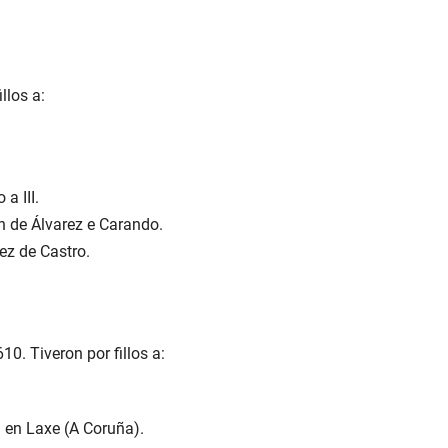
illos a:
 a III.
n de Álvarez e Carando.
ez de Castro.
10. Tiveron por fillos a:
 en Laxe (A Coruña).