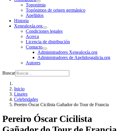
Toponimia
Topónimos de origen germánico
Apellidos
Historia
Xenealoxía.org
Condiciones legales
Acerca
Licencia de distribución
Contacto
Administradores Xenealoxía.org
Administradores de Apelidosgalicia.org
Autores
Buscar
Inicio
Linajes
Celebridades
Pereiro Óscar Cicilista Gañador do Tour de Francia
Pereiro Óscar Cicilista
Gañador do Tour de Francia