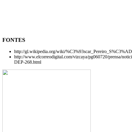
FONTES
http://gl.wikipedia.org/wiki/%C3%93scar_Pereiro_S%C3%A
http://www.elcorreodigital.com/vizcaya/pg060720/prensa/noti
DEP-268.html