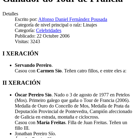
Detalles
Escrito por:
Alfonso Daniel Fernández Pousada
Categoría de nivel principal o raíz:
Linajes
Categoría:
Celebridades
Publicado: 22 Octubre 2006
Visitas: 3243
I XERACIÓN
Servando Pereiro
.
Casou con
Carmen Sío
. Teñen catro fillos, e entre eles a:
II XERACIÓN
Óscar Pereiro Sío
. Nado o 3 de agosto de 1977 en Petelos
(Mos). Primeiro galego que gaña o Tour de Francia (2006).
Medalla de Ouro do Concello de Mos, Medalla de Prata da
Deputación Provincial de Pontevedra, Campión afeccionado
de Galicia en estrada, montaña e ciclocross.
Casou con
María Freitas
. Filla de Juan Freitas. Teñen un
fillo III.
Jonathan Pereiro Sío.