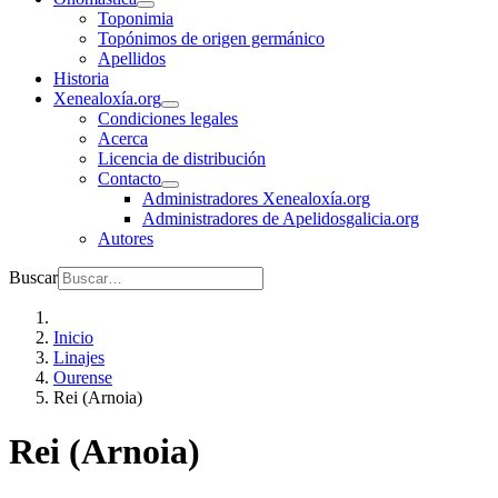
Toponimia
Topónimos de origen germánico
Apellidos
Historia
Xenealoxía.org
Condiciones legales
Acerca
Licencia de distribución
Contacto
Administradores Xenealoxía.org
Administradores de Apelidosgalicia.org
Autores
Buscar
Inicio
Linajes
Ourense
Rei (Arnoia)
Rei (Arnoia)