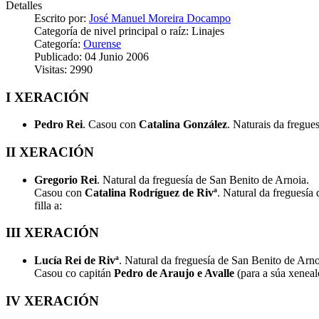
Detalles
Escrito por:
José Manuel Moreira Docampo
Categoría de nivel principal o raíz:
Linajes
Categoría:
Ourense
Publicado: 04 Junio 2006
Visitas: 2990
I XERACIÓN
Pedro Rei
. Casou con
Catalina González
. Naturais da fregue
II XERACIÓN
Gregorio Rei
. Natural da freguesía de San Benito de Arnoia.
Casou con
Catalina Rodríguez de Rivª
. Natural da freguesía
filla a:
III XERACIÓN
Lucía Rei de Rivª
. Natural da freguesía de San Benito de Arno
Casou co capitán
Pedro de Araujo e Avalle
(para a súa xeneal
IV XERACIÓN