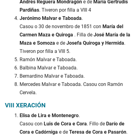
Andrés Reguera Mondragón
e de
María Gertrudis
Pardiñas
. Tiveron por filla a VIII 4
Jerónimo Malvar e Taboada
.
Casou o 30 de novembro de 1851 con
María del
Carmen Maza e Quiroga
. Filla de
José María de la
Maza e Somoza
e de
Josefa Quiroga y Hermida
.
Tiveron por filla a VIII 5.
Ramón Malvar e Taboada.
Balbina Malvar e Taboada.
Bernardino Malvar e Taboada.
Mercedes Malvar e Taboada. Casou con Ramón
Cervela.
VIII XERACIÓN
Elisa de Lira e Montenegro
.
Casou con
Luis de Cora e Cora
. Fillo de
Darío de
Cora e Cadórniga
e de
Teresa de Cora e Pasarón
.