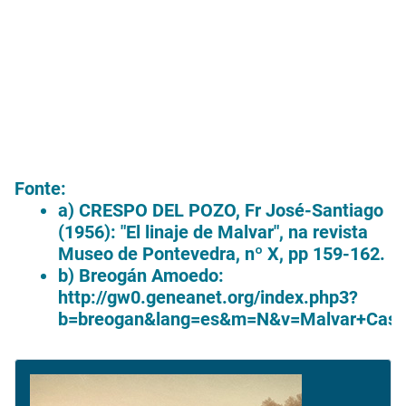
Fonte:
a) CRESPO DEL POZO, Fr José-Santiago
(1956): "El linaje de Malvar", na revista
Museo de Pontevedra, nº X, pp 159-162.
b) Breogán Amoedo:
http://gw0.geneanet.org/index.php3?
b=breogan&lang=es&m=N&v=Malvar+Cast