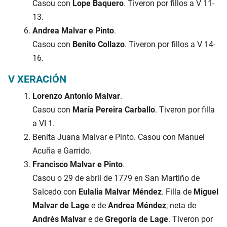
Casou con
Lope Baquero
. Tiveron por fillos a V 11-
13.
Andrea Malvar e Pinto
.
Casou con
Benito Collazo
. Tiveron por fillos a V 14-
16.
V XERACIÓN
Lorenzo Antonio Malvar
.
Casou con
María Pereira Carballo
. Tiveron por filla
a VI 1.
Benita Juana Malvar e Pinto. Casou con Manuel
Acuña e Garrido.
Francisco Malvar e Pinto
.
Casou o 29 de abril de 1779 en San Martiño de
Salcedo con
Eulalia Malvar Méndez
. Filla de
Miguel
Malvar de Lage
e de
Andrea Méndez
; neta de
Andrés Malvar
e de
Gregoria de Lage
. Tiveron por