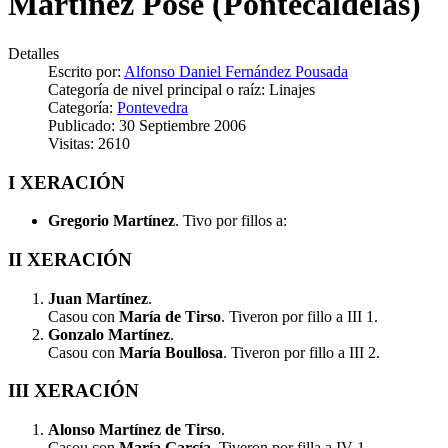
Martínez Pose (Pontecaldelas)
Detalles
Escrito por:
Alfonso Daniel Fernández Pousada
Categoría de nivel principal o raíz:
Linajes
Categoría:
Pontevedra
Publicado: 30 Septiembre 2006
Visitas: 2610
I XERACIÓN
Gregorio Martínez
. Tivo por fillos a:
II XERACIÓN
Juan Martínez
.
Casou con
María de Tirso
. Tiveron por fillo a III 1.
Gonzalo Martínez
.
Casou con
María Boullosa
. Tiveron por fillo a III 2.
III XERACIÓN
Alonso Martínez de Tirso
.
Casou con
María García
. Tiveron por filla a IV 1.