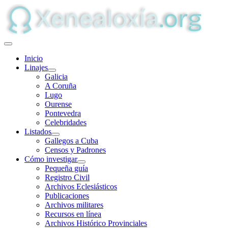
Inicio
Linajes
Galicia
A Coruña
Lugo
Ourense
Pontevedra
Celebridades
Listados
Gallegos a Cuba
Censos y Padrones
Cómo investigar
Pequeña guía
Registro Civil
Archivos Eclesiásticos
Publicaciones
Archivos militares
Recursos en línea
Archivos Histórico Provinciales