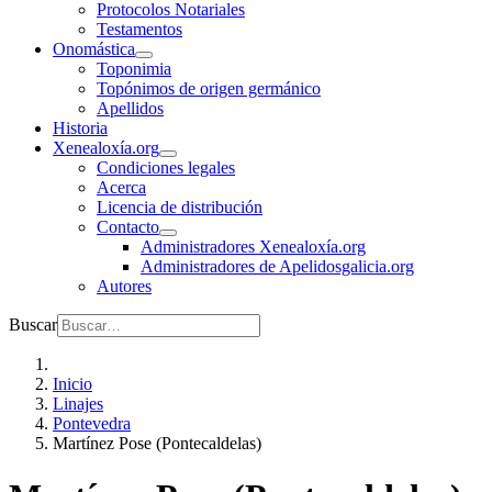
Protocolos Notariales
Testamentos
Onomástica
Toponimia
Topónimos de origen germánico
Apellidos
Historia
Xenealoxía.org
Condiciones legales
Acerca
Licencia de distribución
Contacto
Administradores Xenealoxía.org
Administradores de Apelidosgalicia.org
Autores
Buscar
Inicio
Linajes
Pontevedra
Martínez Pose (Pontecaldelas)