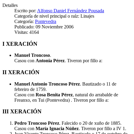
Detalles
Escrito por:
Alfonso Daniel Fernández Pousada
Categoría de nivel principal o raíz:
Linajes
Categoría:
Pontevedra
Publicado: 09 Noviembre 2006
Visitas: 4164
I XERACIÓN
Manuel Troncoso
.
Casou con
Antonia Pérez
. Tiveron por fillo a:
II XERACIÓN
Manuel Antonio Troncoso Pérez
. Bautizado o 11 de
febreiro de 1759.
Casou con
Rosa Benita Pérez
, natural do arrabalde de
Freanxo, en Tui (Pontevedra) . Tiveron por fillo a:
III XERACIÓN
Pedro Troncoso Pérez
. Falecido o 20 de xuño de 1885.
Casou con
María Ignacia Núñez
. Tiveron por fillo a IV 1.
Juan Vicente Troncoso Pérez. Bautizado o 17 de outubro de