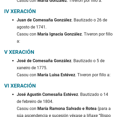
Casou con
María González
. Tiveron por fillo a:
IV XERACIÓN
Juan de Comesaña González
. Bautizado o 26 de
agosto de 1741.
Casou con
María Ignacia González
. Tiveron por fillo
a:
V XERACIÓN
José de Comesaña González
. Bautizado o 5 de
xaneiro de 1775.
Casou con
María Luisa Estévez
. Tiveron por fillo a:
VI XERACIÓN
José Agustín Comesaña Estévez
. Bautizado o 14
de febreiro de 1804.
Casou con
María Ramona Salvado e Rotea
(para a
súa ascendencia e sucesión véxase a liñaxe “Bispo