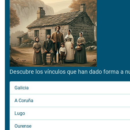
Descubre los vínculos que han dado forma a nue
Galicia
A Coruña
Lugo
Ourense