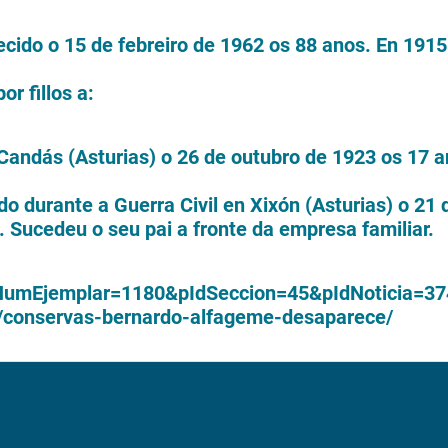
lecido o 15 de febreiro de 1962 os 88 anos. En 191
or fillos a:
Candás (Asturias) o 26 de outubro de 1923 os 17 a
 durante a Guerra Civil en Xixón (Asturias) o 21
 Sucedeu o seu pai a fronte da empresa familiar.
?pNumEjemplar=1180&pIdSeccion=45&pIdNoticia=3
1/conservas-bernardo-alfageme-desaparece/