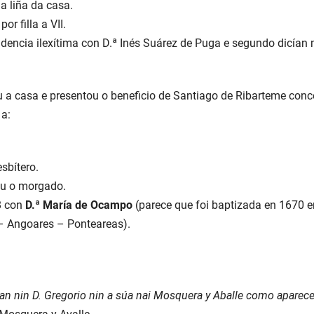
a liña da casa.
por filla a VII.
endencia ilexítima con D.ª Inés Suárez de Puga e segundo dicían
 a casa e presentou o beneficio de Santiago de Ribarteme conce
 a:
sbítero.
ou o morgado.
8 con
D.ª María de Ocampo
(parece que foi baptizada en 1670 e
– Angoares – Ponteareas).
an nin D. Gregorio nin a súa nai Mosquera y Aballe como aparec