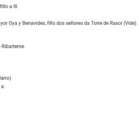
lo a III.
r Oya y Benavides, fillo dos señores da Torre de Raxoi (Vide).
 Ribarteme.
Barro
).
 a: