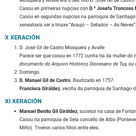
Mosquera y Avalle era o seu fillo D. José Gil de Castro
Casou en primeiras nupcias con
D.ª Josefa Troncoso
Casou en segundas nupcias na parroquia de Santiago
xenealoxía ver a linaxe “Araujo – Setados – As Neves”).
X XERACIÓN
D. José Gil de Castro Mosquera y Avalle
Parece ser que casou en 1772 cunha tía da muller do 
documento do Arquivo Histórico Diocesano de Tuy, ou co
Domingo.
D. Manuel Gil de Castro
. Bautizado en 1757.
Francisca Giráldez
, veciña da parroquia de Santiago de
XI XERACIÓN
Manuel Benito Gil Giráldez
, sucesor na casa de Fontá
Casou na parroquia de Sela concello de Arbo (Pontev
Miño). Tiveron varios fillos entre eles: