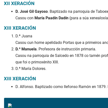
XII XERACIÓN
D. José Gil Gayoso
. Baptizado na parroquia de Taboe
Casou con
María Paadín Dadín
(para a súa xenealoxía
XIII XERACIÓN
D.ª Juana
Casou cun home apelidado Portas que a primeiros anos 
D.ª Manuela
. Profesora de instrucción primaria.
Casou na parroquia de Salcedo en 1878 co tamén prof
que foi o primoxénito XIII.
D.ª María Dolores.
XIII XERACIÓN
D. Alfonso. Baptizado como Ilefonso Ramón en 1879. F