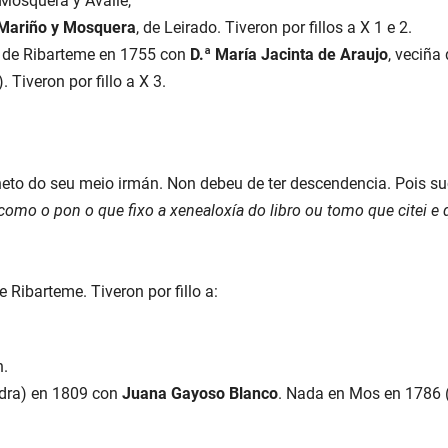
 Mosquera y Avalle,
 Mariño y Mosquera
, de Leirado. Tiveron por fillos a X 1 e 2.
 de Ribarteme en 1755 con
D.ª María Jacinta de Araujo
, veciña
 Tiveron por fillo a X 3.
neto do seu meio irmán. Non debeu de ter descendencia. Pois s
mo o pon o que fixo a xenealoxía do libro ou tomo que citei e q
 Ribarteme. Tiveron por fillo a:
n.
edra) en 1809 con
Juana Gayoso Blanco
. Nada en Mos en 1786 