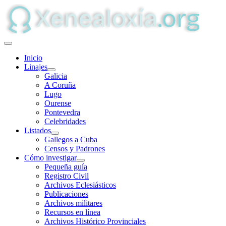
Inicio
Linajes
Galicia
A Coruña
Lugo
Ourense
Pontevedra
Celebridades
Listados
Gallegos a Cuba
Censos y Padrones
Cómo investigar
Pequeña guía
Registro Civil
Archivos Eclesiásticos
Publicaciones
Archivos militares
Recursos en línea
Archivos Histórico Provinciales