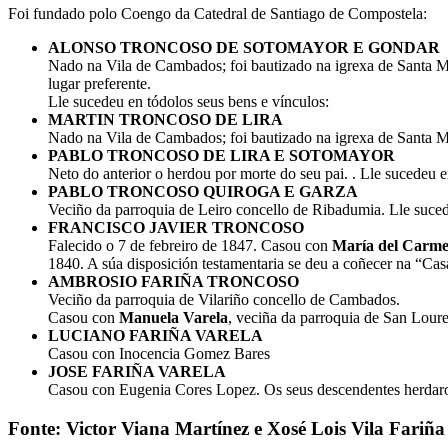
Foi fundado polo Coengo da Catedral de Santiago de Compostela:
ALONSO TRONCOSO DE SOTOMAYOR E GONDAR
Nado na Vila de Cambados; foi bautizado na igrexa de Santa M
lugar preferente.
Lle sucedeu en tódolos seus bens e vínculos:
MARTIN TRONCOSO DE LIRA
Nado na Vila de Cambados; foi bautizado na igrexa de Santa M
PABLO TRONCOSO DE LIRA E SOTOMAYOR
Neto do anterior o herdou por morte do seu pai. . Lle sucedeu e
PABLO TRONCOSO QUIROGA E GARZA
Veciño da parroquia de Leiro concello de Ribadumia. Lle suced
FRANCISCO JAVIER TRONCOSO
Falecido o 7 de febreiro de 1847. Casou con
María del Carm
1840. A súa disposición testamentaria se deu a coñecer na “Ca
AMBROSIO FARIÑA TRONCOSO
Veciño da parroquia de Vilariño concello de Cambados.
Casou con
Manuela Varela
, veciña da parroquia de San Lour
LUCIANO FARIÑA VARELA
Casou con Inocencia Gomez Bares
JOSE FARIÑA VARELA
Casou con Eugenia Cores Lopez. Os seus descendentes herdar
Fonte: Victor Viana Martínez e Xosé Lois Vila Fari