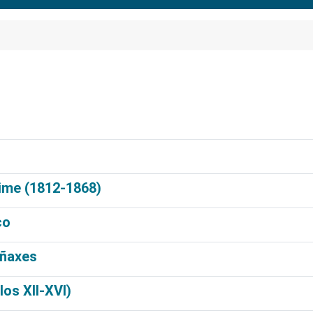
xime (1812-1868)
co
iñaxes
los XII-XVI)