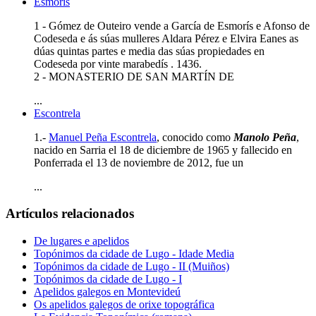
Esmorís
1 - Gómez de Outeiro vende a García de Esmorís e Afonso de
Codeseda e ás súas mulleres Aldara Pérez e Elvira Eanes as
dúas quintas partes e media das súas propiedades en
Codeseda por vinte marabedís . 1436.
2 - MONASTERIO DE SAN MARTÍN DE
...
Escontrela
1.-
Manuel Peña Escontrela
, conocido como
Manolo Peña
,
nacido en Sarria el 18 de diciembre de 1965 y fallecido en
Ponferrada el 13 de noviembre de 2012, fue un
...
Artículos relacionados
De lugares e apelidos
Topónimos da cidade de Lugo - Idade Media
Topónimos da cidade de Lugo - II (Muiños)
Topónimos da cidade de Lugo - I
Apelidos galegos en Montevideú
Os apelidos galegos de orixe topográfica