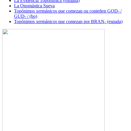
La Evidencia Toponímica (romana)
La Onomástica Sueva
Topónimos xermánicos que comezan ou conteñen GOD- /
GUD- / (bo)
Topónimos xermánicos que comezan por BRAN- (espada)