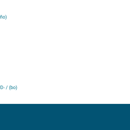
iño)
- / (bo)