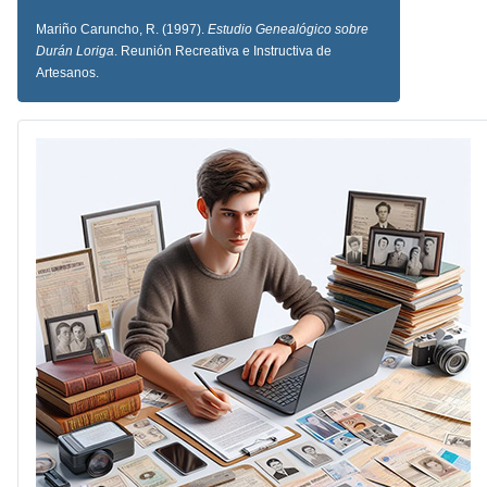
Mariño Caruncho, R. (
1997
).
Estudio Genealógico sobre
Durán Loriga
. Reunión Recreativa e Instructiva de
Artesanos.