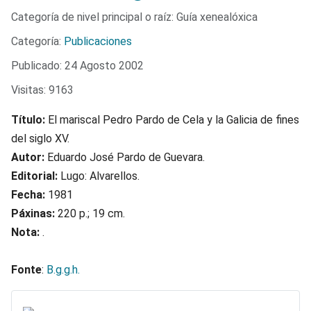
Detalles
Categoría de nivel principal o raíz:
Guía xenealóxica
Categoría:
Publicaciones
Publicado: 24 Agosto 2002
Visitas: 9163
Título:
El mariscal Pedro Pardo de Cela y la Galicia de fines
del siglo XV.
Autor:
Eduardo José Pardo de Guevara.
Editorial:
Lugo: Alvarellos.
Fecha:
1981
Páxinas:
220 p.; 19 cm.
Nota:
.
Fonte
:
B.g.g.h.