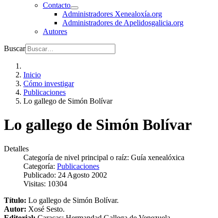
Contacto
Administradores Xenealoxía.org
Administradores de Apelidosgalicia.org
Autores
Buscar
Inicio
Cómo investigar
Publicaciones
Lo gallego de Simón Bolívar
Lo gallego de Simón Bolívar
Detalles
Categoría de nivel principal o raíz:
Guía xenealóxica
Categoría:
Publicaciones
Publicado: 24 Agosto 2002
Visitas: 10304
Título:
Lo gallego de Simón Bolívar.
Autor:
Xosé Sesto.
Editorial:
Caracas: Hermandad Gallega de Venezuela.