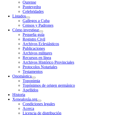
Ourense
Pontevedra
Celebridades
Listados
Gallegos a Cuba
Censos y Padrones
Cómo investigar
Pequeña guía
Registro Civil
Archivos Eclesiásticos
Publicaciones
Archivos militares
Recursos en línea
Archivos Histórico Provinciales
Protocolos Notariales
Testamentos
Onomástica
Toponimia
Topónimos de origen germánico
Apellidos
Historia
Xenealoxía.org
Condiciones legales
Acerca
Licencia de distribución