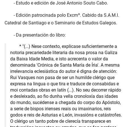
- Estudo e edición de José Antonio Souto Cabo.
- Edición patrocinada polo Excmº. Cabido da S.A.M.I.
Catedral de Santiago e o Seminario de Estudos Galegos.
- Da presentación do libro:
* "(...) Nese contexto, explicase suficientemente a
notoria precariedade literaria da nosa prosa na Galiza
da Baixa Idade Media, e isto acrecenta o valor da
denominada 'Crónica de Santa María de Íria'. A mesma
irrelevancia eclesiástica do autor é digna de atención:
Rui Vasques non pasa de ser un humilde clérigo que
expresa na lingua o que tira e traduce de consabidas e
moi contadas obras en latín (...). No seu decorrer rápido
e desleixado, ao fio dunha vella cronoloxía das idades
do mundo, sucédense a chegada do corpo do Apóstolo,
a serie de bispos irienses reais ou imaxinarios, reis
godos e reis de Asturias e León, invasións e catástrofes.
O clérigo un tanto pobre de clerecía transparece en