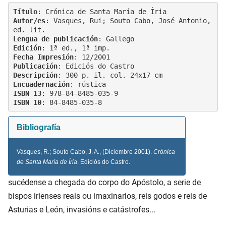
Título
Autor/es
: Vasques, Rui; Souto Cabo, José Antonio, 
Lengua de publicación
Edición
Fecha Impresión
: 
12/2001
Publicación
Descripción
Encuadernación
ISBN 13
ISBN 10
Bibliografía
Vasques, R.; Souto Cabo, J. A., (
Diciembre 2001
).
Crónica
de Santa María de Íria
. Ediciós do Castro.
sucédense a chegada do corpo do Apóstolo, a serie de
bispos irienses reais ou imaxinarios, reis godos e reis de
Asturias e León, invasións e catástrofes...