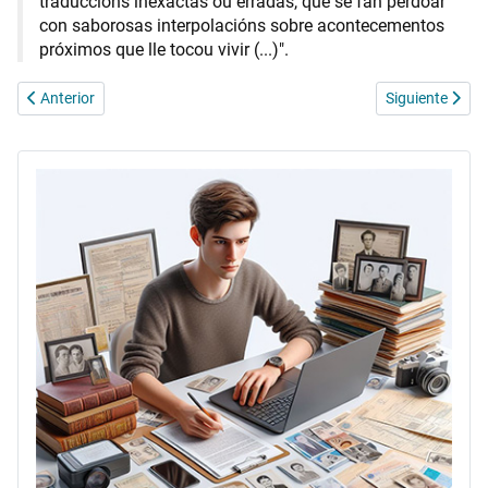
traduccións inexactas ou erradas, que se fan perdoar
con saborosas interpolacións sobre acontecementos
próximos que lle tocou vivir (...)".
Artículo anterior: Xenealoxías dezanas. A desaparecida Casa de Bre
Artículo siguie
Anterior
Siguiente