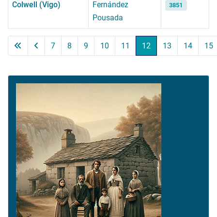
Colwell (Vigo)
Fernández
3851
Pousada
Artículos
7
8
9
10
11
12
13
14
15
Página 12 de 24