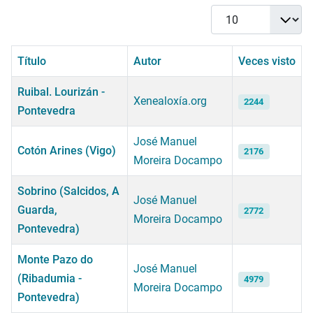
Cantidad
Título
Autor
Veces visto
Ruibal. Lourizán -
Xenealoxía.org
2244
Pontevedra
José Manuel
Cotón Arines (Vigo)
2176
Moreira Docampo
Sobrino (Salcidos, A
José Manuel
Guarda,
2772
Moreira Docampo
Pontevedra)
Monte Pazo do
José Manuel
(Ribadumia -
4979
Moreira Docampo
Pontevedra)