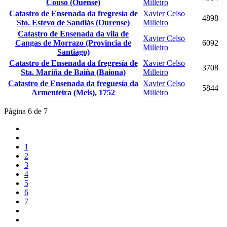
Couso (Ouense)
Milleiro
Catastro de Ensenada da fregresía de
Xavier Celso
4898
Sto. Estevo de Sandiás (Ourense)
Milleiro
Catastro de Ensenada da vila de
Xavier Celso
Cangas de Morrazo (Provincia de
6092
Milleiro
Santiago)
Catastro de Ensenada da fregresía de
Xavier Celso
3708
Sta. Mariña de Baiña (Baiona)
Milleiro
Catastro de Ensenada da freguesía da
Xavier Celso
5844
Armenteira (Meis), 1752
Milleiro
Página 6 de 7
1
2
3
4
5
6
7