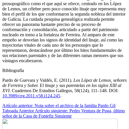
prosopográfico como el que aquí se ofrece, centrado en los López
de Lemos, un célebre pero poco conocido linaje que representa muy
bien el perfil de los que conformaron la segunda nobleza del interior
de Galicia. La cuidada pesquisa genealógica realizada permite
ofrecer un panorama bastante preciso de su proceso de
conformación y consolidación, articulado a partir del patrimonio
nucleado en torno a la fortaleza de Ferreira. Al amparo de este
empeño se desvelan los signos de identidad del linaje, así como las
trayectorias vitales de cada uno de los personajes que lo
representaron, destacándose por último los hitos fundamentales de
sus relaciones parentales y de las diferentes ramas menores que sus
vástagos encabezaron.
Bibliografía
Pardo de Guevara y Valdés, E. (2011).
Los López de Lemos, señores
de Ferreira y Sober. El linaje y sus parentelas en los siglos XIII al
XVI
. Cuadernos De Estudios Gallegos, 58(124), 111–148. DOI:
10.3989/ceg.2011.v58.i124.245
.
Artículo anterior: Nota sobre el archivo de la familia Pardo Gil
Taboada
Anterior
Artículo siguiente: Pedro Ventura de Puga, último
señor de la Casa de Fontefiz
Siguiente