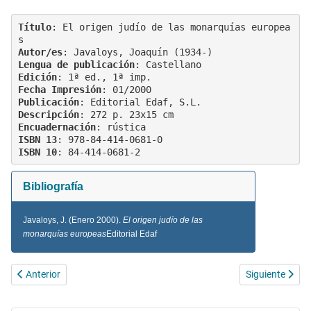
Título
: El origen judío de las monarquías europea
Autor/es
Lengua de publicación
Edición
Fecha Impresión
: 
01/2000
Publicación
Descripción
Encuadernación
ISBN 13
ISBN 10
Bibliografía
Javaloys, J. (
Enero 2000
).
El origen judío de las
monarquías europeas
Editorial Edaf
Artículo anterior: Reboreda: os camiños da identidade
Artículo siguie
Anterior
Siguiente